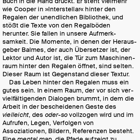
Buch in die Hand drückt. Er steht vielmehr
wie Cooper in »Interstellar« hinter den
Regalen der un­end­lich­en Bi­blio­thek, und
stößt die Texte von den Re­gal­böden
herunter. Sie fallen in unsere Aufmerk­
samkeit. Die Momente, in denen der Heraus­
geber Balmes, der auch Über­setzer ist, der
Lektor und Autor ist, die Tür zum Maschinen­
raum hinter den Regalen öffnet, sind selten.
Dieser Raum ist Gegen­stand dieser Textur.
Das Leben hinter den Regalen muss ein
gutes sein. In einem Raum, der vor sich ver­
viel­fäl­tigen­den Dialogen brummt, in dem die
Arbeit in der bescheidenen Geste des
vielleicht
, des
oder-so
vollzogen wird und im
Aufrufen, Legen, Verfolgen von
Assoziationen, Bildern, Referenzen besteht.
Eine
mental map
, die Pfade aufzeigt zu