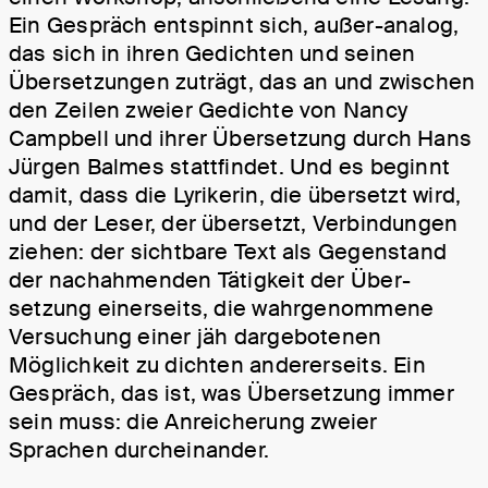
Ein Gespräch entspinnt sich, außer-analog,
das sich in ihren Gedichten und seinen
Über­setzungen zuträgt, das an und zwischen
den Zeilen zweier Gedichte von Nancy
Campbell und ihrer Über­setzung durch Hans
Jürgen Balmes statt­findet. Und es beginnt
damit, dass die Lyrikerin, die über­setzt wird,
und der Leser, der über­setzt, Verbin­dungen
ziehen: der sicht­bare Text als Gegen­stand
der nach­ahmenden Tätig­keit der Über­
setzung einer­seits, die wahr­ge­nommene
Ver­suchung einer jäh darge­botenen
Möglich­keit zu dichten anderer­seits. Ein
Gespräch, das ist, was Über­setzung immer
sein muss: die Anrei­cherung zweier
Sprachen durcheinander.