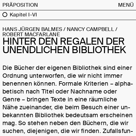
PRÄPOSITION
MENÜ
Kapitel I–VI
HANS JÜRGEN BALMES / NANCY CAMPBELL /
ROBERT MACFARLANE
HINTER DEN REGALEN DER
UNENDLICHEN BIBLIOTHEK
Die Bücher der eigenen Bi­blio­thek sind einer
Ord­nung unter­worfen, die wir nicht immer
benennen können. Formale Kriterien – al­pha­
be­tisch nach Titel oder Nach­name oder
Genre – bringen Texte in eine räumliche
Nähe zueinander, die beim Besuch einer un­
be­kann­ten Bi­blio­thek bedeut­sam erscheinen
mag. So stehen neben den Büchern, die wir
suchen, die­jenigen, die wir finden. Zu­falls­fun­